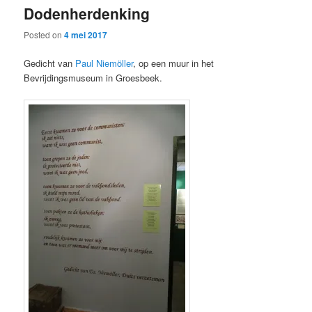
Dodenherdenking
content
content
Posted on
4 mei 2017
Gedicht van
Paul Niemöller
, op een muur in het
Bevrijdingsmuseum in Groesbeek.