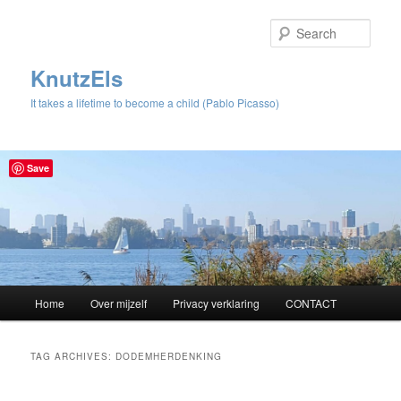
Sear
KnutzEls
It takes a lifetime to become a child (Pablo Picasso)
Save
Main
Home
Over mijzelf
Privacy verklaring
CONTACT
Skip
Skip
menu
to
to
TAG ARCHIVES:
DODEMHERDENKING
primary
secondary