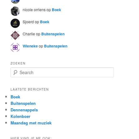
nicole orriens
op
Boek
Sjoerd
op
Boek
Charlie
op
Buitenspelen
Wieneke
op
Buitenspelen
ZOEKEN
S
e
a
r
LAATSTE BERICHTEN
c
Boek
h
Buitenspelen
Dennenappels
Kolenboer
Maandag met muziek
HIER VIND JE ME OOK: