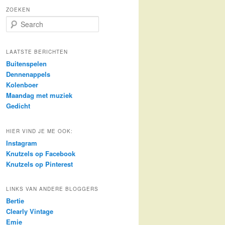
ZOEKEN
S
e
a
r
LAATSTE BERICHTEN
c
Buitenspelen
h
Dennenappels
Kolenboer
Maandag met muziek
Gedicht
HIER VIND JE ME OOK:
Instagram
Knutzels op Facebook
Knutzels op Pinterest
LINKS VAN ANDERE BLOGGERS
Bertie
Clearly Vintage
Emie