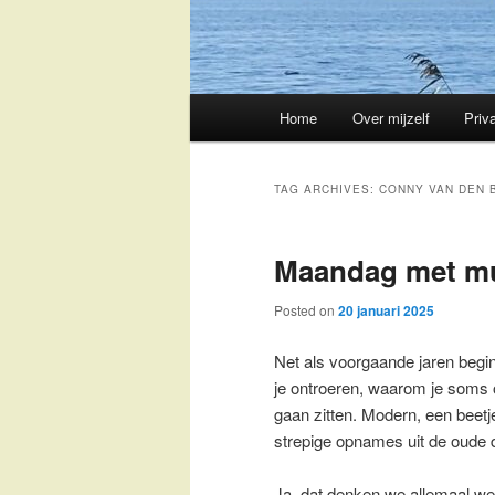
Main
Home
Over mijzelf
Priv
Skip
Skip
menu
to
to
TAG ARCHIVES:
CONNY VAN DEN 
primary
secondary
Maandag met m
content
content
Posted on
20 januari 2025
Net als voorgaande jaren begi
je ontroeren, waarom je soms o
gaan zitten. Modern, een beetje
strepige opnames uit de oude d
Ja, dat denken we allemaal w