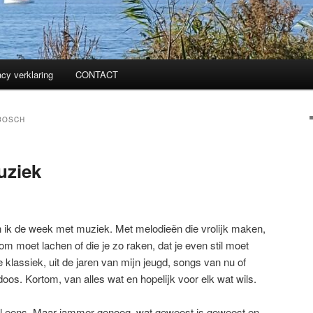
acy verklaring
CONTACT
BOSCH
uziek
n ik de week met muziek. Met melodieën die vrolijk maken,
m moet lachen of die je zo raken, dat je even stil moet
 klassiek, uit de jaren van mijn jeugd, songs van nu of
oos. Kortom, van alles wat en hopelijk voor elk wat wils.
el eens. Maar jammer genoeg, wat geweest is geweest en