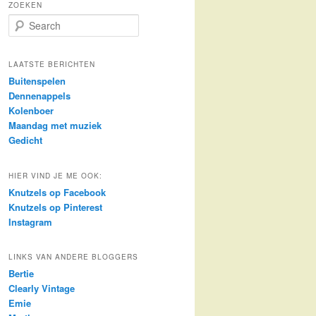
ZOEKEN
S
e
a
r
LAATSTE BERICHTEN
c
Buitenspelen
h
Dennenappels
Kolenboer
Maandag met muziek
Gedicht
HIER VIND JE ME OOK:
Knutzels op Facebook
Knutzels op Pinterest
Instagram
LINKS VAN ANDERE BLOGGERS
Bertie
Clearly Vintage
Emie