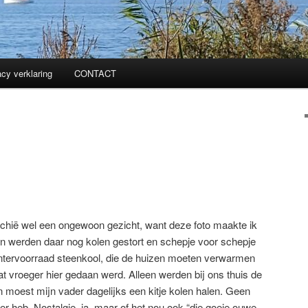
acy verklaring
CONTACT
jechië wel een ongewoon gezicht, want deze foto maakte ik
n werden daar nog kolen gestort en schepje voor schepje
ntervoorraad steenkool, die de huizen moeten verwarmen
 dat vroeger hier gedaan werd. Alleen werden bij ons thuis de
 moest mijn vader dagelijks een kitje kolen halen. Geen
er heb. Nostalgie, ja, maar of het nou ook “die goeie ouwe