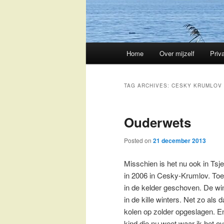
Main
Home
Over mijzelf
Priv
Skip
Skip
menu
to
to
TAG ARCHIVES:
CESKY KRUMLOV
primary
secondary
Ouderwets
content
content
Posted on
21 december 2013
Misschien is het nu ook in Ts
in 2006 in Cesky-Krumlov. Toe
in de kelder geschoven. De wi
in de kille winters. Net zo als
kolen op zolder opgeslagen. En
kind die nu weet waar ik het ov