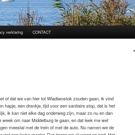
acy verklaring
CONTACT
et of dat we van hier tot Wladiwostok zouden gaan, ik vind
n hapje, een drankje, tijd voor een sanitaire stop, dat is het
ijk, ik kan niet elke dag onderweg zijn, maar zo nu en dan
ge week om naar Middelburg te gaan, en dat leek me wel
ingen meestal met de trein of met de auto. Nu namen we de
ar wel een leuke manier. Dus togen we al vroeg op pad. Het