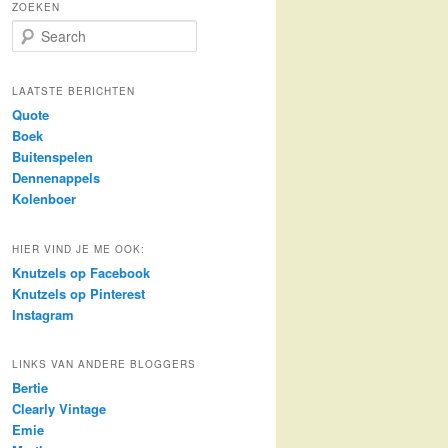
ZOEKEN
S
e
a
r
LAATSTE BERICHTEN
c
Quote
h
Boek
Buitenspelen
Dennenappels
Kolenboer
HIER VIND JE ME OOK:
Knutzels op Facebook
Knutzels op Pinterest
Instagram
LINKS VAN ANDERE BLOGGERS
Bertie
Clearly Vintage
Emie