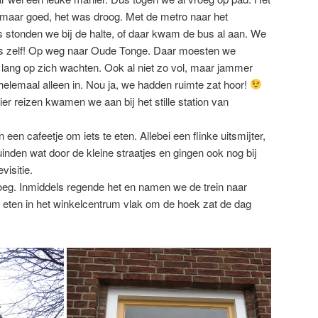
 maar goed, het was droog. Met de metro naar het
s stonden we bij de halte, of daar kwam de bus al aan. We
s zelf! Op weg naar Oude Tonge. Daar moesten we
t lang op zich wachten. Ook al niet zo vol, maar jammer
elemaal alleen in. Nou ja, we hadden ruimte zat hoor!
ier reizen kwamen we aan bij het stille station van
 een cafeetje om iets te eten. Allebei een flinke uitsmijter,
nden wat door de kleine straatjes en gingen ook nog bij
visitie.
eg. Inmiddels regende het en namen we de trein naar
 eten in het winkelcentrum vlak om de hoek zat de dag