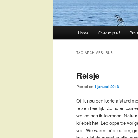
Main
Home
Over mijzelf
Priv
Skip
Skip
menu
to
to
TAG ARCHIVES:
BUS
primary
secondary
Reisje
content
content
Posted on
4 januari 2018
Of ik nou een korte afstand mo
reizen heerlijk. Zo nu en dan ee
wel en ben ik tevreden. Natuurl
kriebelt het. Leo opperde vori
wat. We waren er al eerder, g
bus. Niet de meest snelle, ma