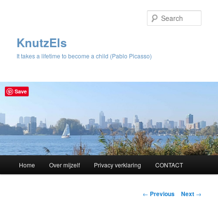
Sear
KnutzEls
It takes a lifetime to become a child (Pablo Picasso)
Save
Main
Home
Over mijzelf
Privacy verklaring
CONTACT
Skip
menu
to
Post
←
Previous
Next
→
navigation
primary