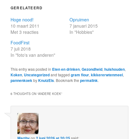
GERELATEERD
Hoge nood!
Opruimen
10 maart 2011
7 januari 2015
Met 3 reacties
In "Hobbies"
FoodFirst
7 juli 2018
In "foto's van anderen"
This entry was posted in
Eten en drinken
,
Gezondheid
,
huishouden
,
Koken
,
Uncategorized
and tagged
gram flour
,
kikkererwtenmeel
,
pannenkoek
by
KnutzEls
. Bookmark the
permalink
.
6 THOUGHTS ON “
ANDERE KOEK
”
Marthy
on
2 juni 2026 at 20:25
said: