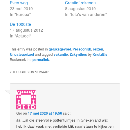
Even weg…
Creatief rekenen…
23 mei 2019
8 augustus 2019
In "Europa"
In "foto's van anderen"
De 1000ste
17 augustus 2012
In "Actueel"
This entry was posted in
geluksgevoel
,
Persoonlijk
,
reizen
,
Uncategorized
and tagged
vakantie
,
Zakynthos
by
KnutzEls
.
Bookmark the
permalink
.
7 THOUGHTS ON “
ZOMAAR
”
Ger
on
17 mei 2026 at 19:56
said:
Ja….al die sfeervolle pottentuintjes in Griekenland wat
heb ik daar vaak met verliefde blik naar staan te kijken,en