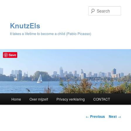
Sear
KnutzEls
It takes a lifetime to become a child (Pablo Picasso)
Save
Main
Home
Over mijzelf
Privacy verklaring
CONTACT
Skip
menu
to
Post
←
Previous
Next
→
navigation
primary