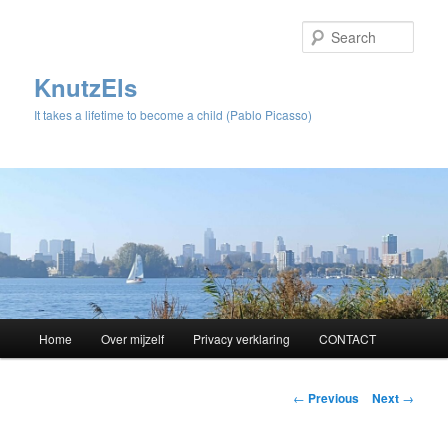
Sear
KnutzEls
It takes a lifetime to become a child (Pablo Picasso)
Main
Home
Over mijzelf
Privacy verklaring
CONTACT
Skip
menu
to
Post
←
Previous
Next
→
navigation
primary