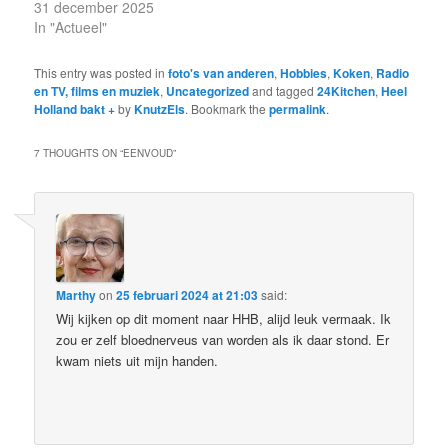
31 december 2025
In "Actueel"
This entry was posted in
foto's van anderen
,
Hobbies
,
Koken
,
Radio
en TV, films en muziek
,
Uncategorized
and tagged
24Kitchen
,
Heel
Holland bakt +
by
KnutzEls
. Bookmark the
permalink
.
7 THOUGHTS ON “
EENVOUD
”
Marthy
on
25 februari 2024 at 21:03
said:
Wij kijken op dit moment naar HHB, alijd leuk vermaak. Ik
zou er zelf bloednerveus van worden als ik daar stond. Er
kwam niets uit mijn handen.