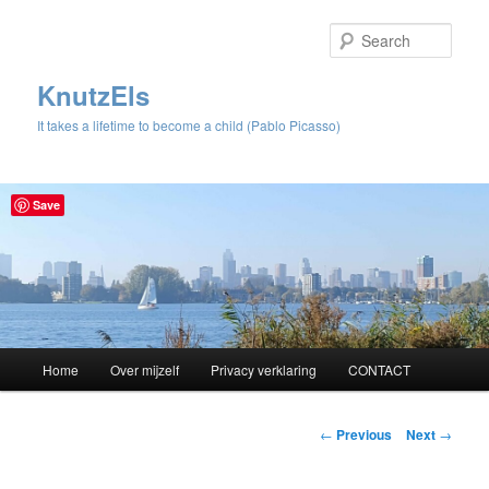
Sear
KnutzEls
It takes a lifetime to become a child (Pablo Picasso)
Save
Main
Home
Over mijzelf
Privacy verklaring
CONTACT
Skip
menu
to
Post
←
Previous
Next
→
navigation
primary