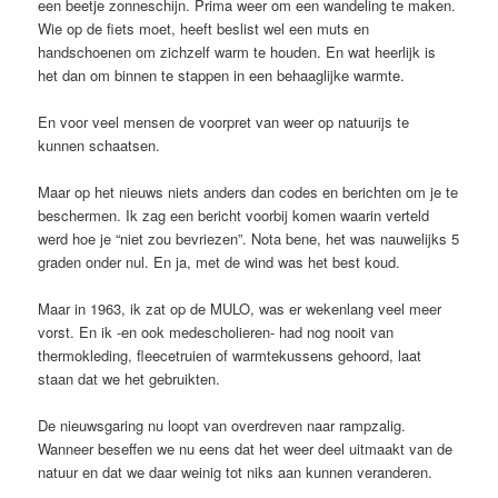
een beetje zonneschijn. Prima weer om een wandeling te maken.
Wie op de fiets moet, heeft beslist wel een muts en
handschoenen om zichzelf warm te houden. En wat heerlijk is
het dan om binnen te stappen in een behaaglijke warmte.
En voor veel mensen de voorpret van weer op natuurijs te
kunnen schaatsen.
Maar op het nieuws niets anders dan codes en berichten om je te
beschermen. Ik zag een bericht voorbij komen waarin verteld
werd hoe je “niet zou bevriezen”. Nota bene, het was nauwelijks 5
graden onder nul. En ja, met de wind was het best koud.
Maar in 1963, ik zat op de MULO, was er wekenlang veel meer
vorst. En ik -en ook medescholieren- had nog nooit van
thermokleding, fleecetruien of warmtekussens gehoord, laat
staan dat we het gebruikten.
De nieuwsgaring nu loopt van overdreven naar rampzalig.
Wanneer beseffen we nu eens dat het weer deel uitmaakt van de
natuur en dat we daar weinig tot niks aan kunnen veranderen.