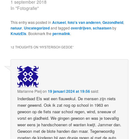
1 september 2018
In "Fotografie"
This entry was posted in
Actueel
,
foto's van anderen
,
Gezondheid
,
natuur
,
Uncategorized
and tagged
overdrijven
,
schaatsen
by
KnutzEls
. Bookmark the
permalink
.
12 THOUGHTS ON “
HYSTERISCH GEDOE
”
Marianne Pleij
on
19 januari 2024 at 19:56
said:
Inderdaad Els wat een flauwekul. De mensen zijn niets
meer gewend. Ook ik zat nog op school in 1963 en
gewoon op de fiets naar school regen, wind, sneeuw of
vorst en gladheid. We gingen gewoon en was je toevallig
weer eens je handschoenen of wanten kwijt. Jammer dan.
Gewoon met de blote handen dan maar. Tegenwoordig
moeten de kinderen bij een drupje regen al met de auto