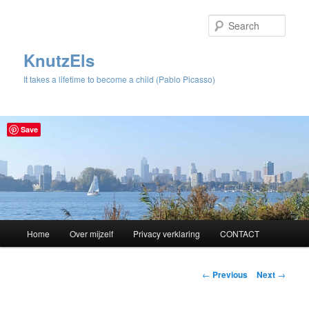
Sear
KnutzEls
It takes a lifetime to become a child (Pablo Picasso)
Save
Main
Home
Over mijzelf
Privacy verklaring
CONTACT
Skip
menu
to
Post
←
Previous
Next
→
navigation
primary