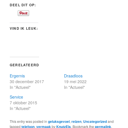
DEEL DIT OP:
VIND IK LEUK:
GERELATEERD
Ergernis
Draadloos
30 december 2017
19 mei 2022
In "Actueel"
In "Actueel"
Service
7 oktober 2015
In "Actueel"
This entry was posted in
geluksgevoel
,
reizen
,
Uncategorized
and
tagged
telefoon
,
vermaak
by
KnutzEls
. Bookmark the
permalink
.