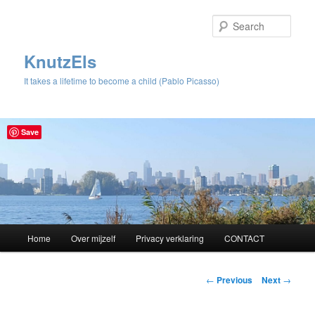
Sear
KnutzEls
It takes a lifetime to become a child (Pablo Picasso)
Save
Main
Home
Over mijzelf
Privacy verklaring
CONTACT
Skip
menu
to
Post
←
Previous
Next
→
navigation
primary