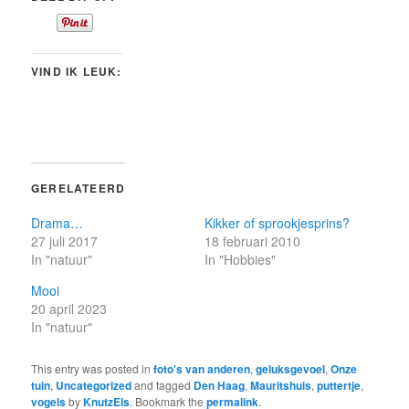
VIND IK LEUK:
GERELATEERD
Drama…
Kikker of sprookjesprins?
27 juli 2017
18 februari 2010
In "natuur"
In "Hobbies"
Mooi
20 april 2023
In "natuur"
This entry was posted in
foto's van anderen
,
geluksgevoel
,
Onze
tuin
,
Uncategorized
and tagged
Den Haag
,
Mauritshuis
,
puttertje
,
vogels
by
KnutzEls
. Bookmark the
permalink
.