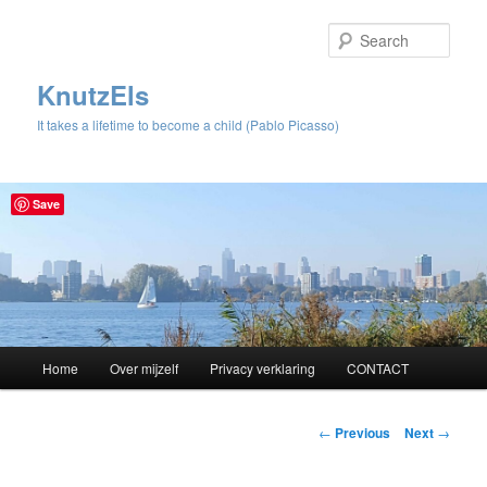
Sear
KnutzEls
It takes a lifetime to become a child (Pablo Picasso)
Save
Main
Home
Over mijzelf
Privacy verklaring
CONTACT
Skip
menu
to
Post
←
Previous
Next
→
navigation
primary