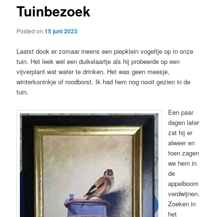
Tuinbezoek
content
Posted on
15 juni 2023
Laatst dook er zomaar ineens een piepklein vogeltje op in onze
tuin. Het leek wel een duikelaartje als hij probeerde op een
vijverplant wat water te drinken. Het was geen meesje,
winterkoninkje of roodborst. Ik had hem nog nooit gezien in de
tuin.
Een paar
dagen later
zat hij er
alweer en
toen zagen
we hem in
de
appelboom
verdwijnen.
Zoeken in
het