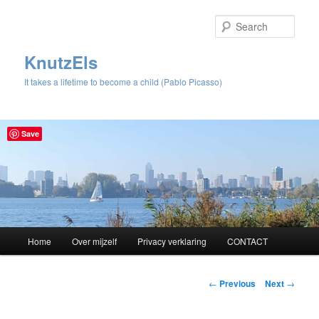
Sear
KnutzEls
It takes a lifetime to become a child (Pablo Picasso)
Save
Main
Home
Over mijzelf
Privacy verklaring
CONTACT
Skip
menu
to
Post
←
Previous
Next
→
navigation
primary