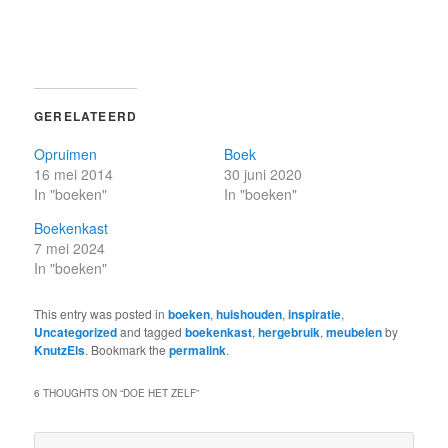
GERELATEERD
Opruimen
Boek
16 mei 2014
30 juni 2020
In "boeken"
In "boeken"
Boekenkast
7 mei 2024
In "boeken"
This entry was posted in
boeken
,
huishouden
,
inspiratie
,
Uncategorized
and tagged
boekenkast
,
hergebruik
,
meubelen
by
KnutzEls
. Bookmark the
permalink
.
6 THOUGHTS ON “
DOE HET ZELF
”