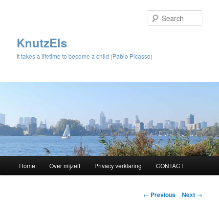
Sear
KnutzEls
It takes a lifetime to become a child (Pablo Picasso)
Main
Home
Over mijzelf
Privacy verklaring
CONTACT
Skip
menu
to
Post
←
Previous
Next
→
navigation
primary