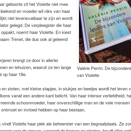
aar geboorte zit het Violette niet mee.
onbekend en moeder wil niks van haar
lijkt niet levensvatbaar te zijn en wordt
iator gelegd. De verpleegster die haar
jk oppakt, noemt haar Violette. En kiest
naam Trenet, die dus ook al geleend
jaren brengt ze door in allerlei
nen en tehuizen, waaruit ze ten lange
Valérie Perrin: De bijzonder
ht op haar 18e.
van Violette
 en stoten, met kleine stapjes, in stukjes en beetjes wordt het leven v
elkens vanaf een andere kant belicht. Van haar intense verliefdheid, ha
vreemde schoonmoeder, haar onverschillige man en de vele mensen di
 ontmoet en invloed hebben op haar bestaan.
jk vindt Violette haar plek als beheerster van een begraafplaats. Ze zo
respect voor de graven, verzorgt de bomen en planten, houdt alles net