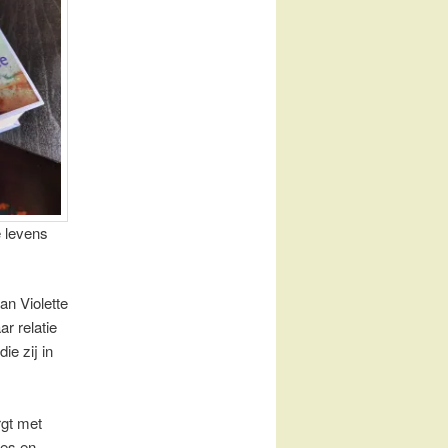
e levens
an Violette
ar relatie
e zij in
rgt met
jes en