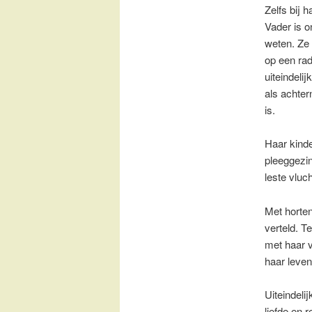
Zelfs bij h
Vader is 
weten. Ze 
op een rad
uiteindeli
als achter
is.
Haar kinder
pleeggezin
leste vluc
Met horten
verteld. T
met haar 
haar leven
Uiteindeli
liefde en 