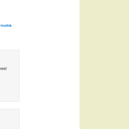
rmalink
.
heel