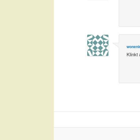
woneni
Klinkt