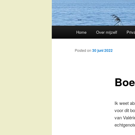
Main
Home
Over mijzelf
Priv
Skip
menu
to
Posted on
30 juni 2022
primary
Boe
content
Ik weet ab
voor dit b
van Valéri
echtgenote