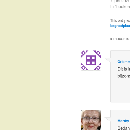
7 juni 202
In "boeken
This entry w
begraafplaa
3 THOUGHTS 
Griem
Dit is
bijzon
Marthy
Bedan