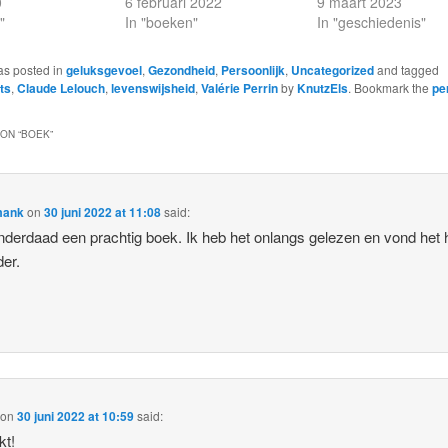
0
6 februari 2022
9 maart 2023
"
In "boeken"
In "geschiedenis"
as posted in
geluksgevoel
,
Gezondheid
,
Persoonlijk
,
Uncategorized
and tagged
ts
,
Claude Lelouch
,
levenswijsheid
,
Valérie Perrin
by
KnutzEls
. Bookmark the
pe
ON “
BOEK
”
mank
on
30 juni 2022 at 11:08
said:
 inderdaad een prachtig boek. Ik heb het onlangs gelezen en vond het 
der.
on
30 juni 2022 at 10:59
said:
kt!