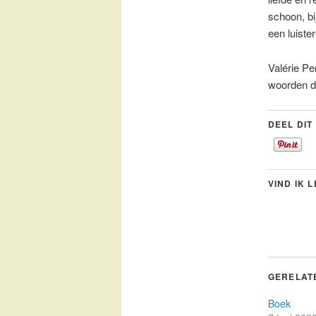
schoon, bi
een luiste
Valérie Pe
woorden de
DEEL DIT
VIND IK 
GERELAT
Boek