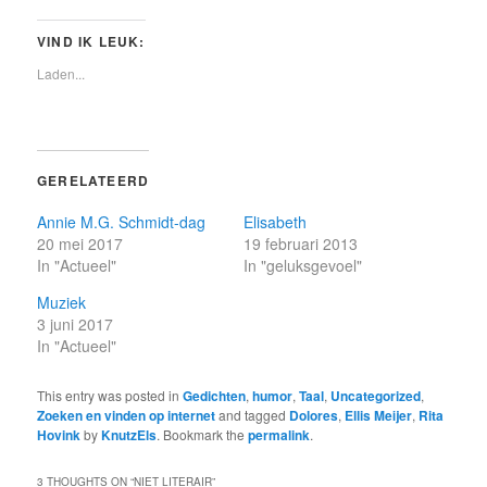
VIND IK LEUK:
Laden...
GERELATEERD
Annie M.G. Schmidt-dag
Elisabeth
20 mei 2017
19 februari 2013
In "Actueel"
In "geluksgevoel"
Muziek
3 juni 2017
In "Actueel"
This entry was posted in
Gedichten
,
humor
,
Taal
,
Uncategorized
,
Zoeken en vinden op internet
and tagged
Dolores
,
Ellis Meijer
,
Rita
Hovink
by
KnutzEls
. Bookmark the
permalink
.
3 THOUGHTS ON “
NIET LITERAIR
”