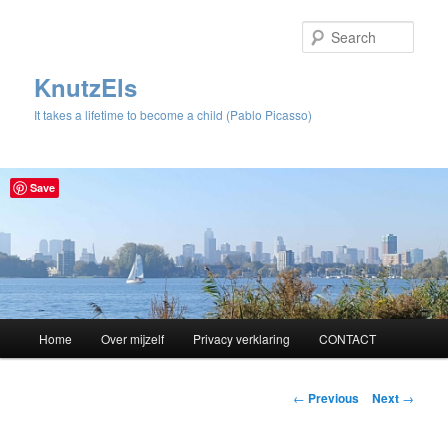
Sear
KnutzEls
It takes a lifetime to become a child (Pablo Picasso)
Save
Main
Home
Over mijzelf
Privacy verklaring
CONTACT
Skip
menu
to
Post
←
Previous
Next
→
navigation
primary