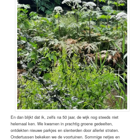
En dan blijkt dat ik, zelfs na 50 jaar, de wijk nog steeds niet
helemaal ken. We kwamen in prachtig groene gedeelten,
ontdekten nieuwe parkjes en slenterden door allerlei straten.
Ondertussen bekeken we de voortuinen. Sommige netjes en