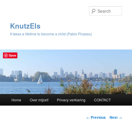
Sear
KnutzEls
It takes a lifetime to become a child (Pablo Picasso)
Save
Main
Home
Over mijzelf
Privacy verklaring
CONTACT
Skip
menu
to
Post
←
Previous
Next
→
navigation
primary