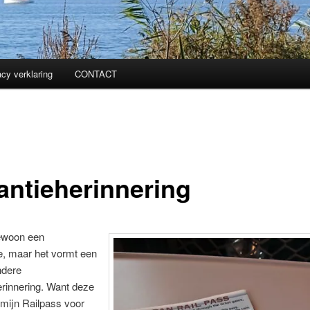
acy verklaring
CONTACT
antieherinnering
gewoon een
je, maar het vormt een
ndere
rinnering. Want deze
mijn Railpass voor