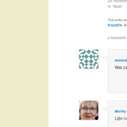
29 novemb
In "Azië"
This entry w
KnutzEls
. 
6 THOUGHTS 
woneni
Wat za
Marthy
Lijkt 