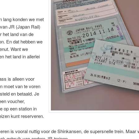
n lang konden we met
 van JR (Japan Rail)
r het land van de
zon. En dat hebben we
benut. Want we
n het land in allerlei
ass is alleen voor
en moet van te voren
teld en betaald. Je
 een voucher,
 op een station in
eizen kunt reserveren.
eren is vooral nuttig voor de Shinkansen, de supersnelle trein. Maar
ok gebruik van andere JR-treinen.