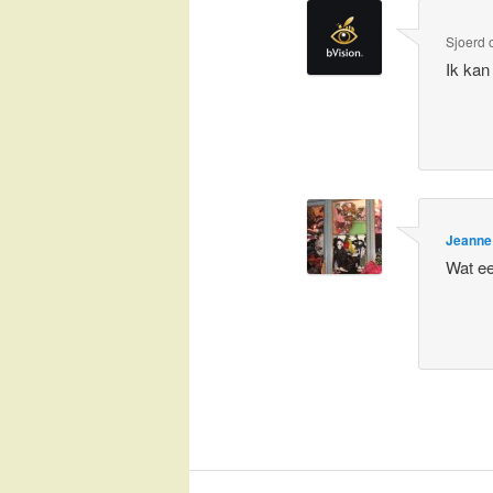
Sjoerd
Ik kan
Jeanne
Wat ee