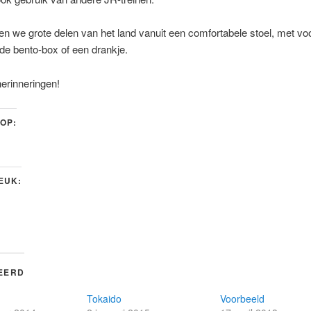
n we grote delen van het land vanuit een comfortabele stoel, met vo
e bento-box of een drankje.
herinneringen!
 OP:
LEUK:
EERD
Tokaido
Voorbeeld