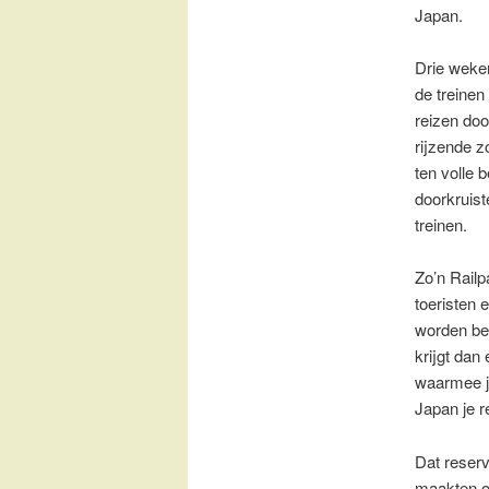
Japan.
Drie weke
de treinen
reizen doo
rijzende 
ten volle 
doorkruiste
treinen.
Zo’n Railp
toeristen 
worden bes
krijgt dan
waarmee je
Japan je r
Dat reserv
maakten o