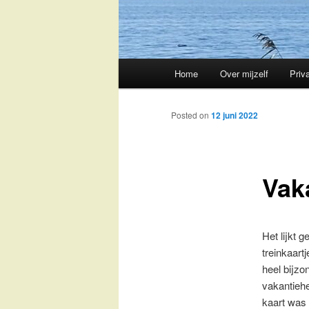
Main
Home
Over mijzelf
Priv
Skip
menu
to
Posted on
12 juni 2022
primary
Vak
content
Het lijkt 
treinkaart
heel bijzo
vakantiehe
kaart was 