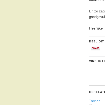
En zo zage
goedgevuld
Heerlijke 
DEEL DIT
VIND IK 
GERELAT
Treinen