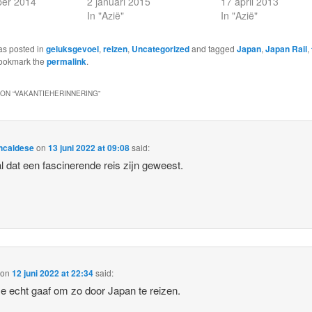
er 2014
2 januari 2015
17 april 2013
In "Azië"
In "Azië"
as posted in
geluksgevoel
,
reizen
,
Uncategorized
and tagged
Japan
,
Japan Rail
,
Bookmark the
permalink
.
ON “
VAKANTIEHERINNERING
”
ncaldese
on
13 juni 2022 at 09:08
said:
l dat een fascinerende reis zijn geweest.
on
12 juni 2022 at 22:34
said:
me echt gaaf om zo door Japan te reizen.