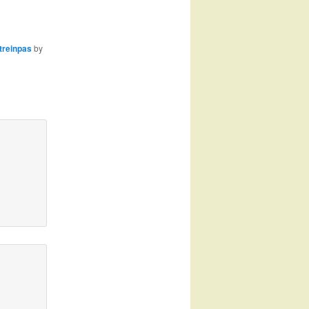
treinpas
by