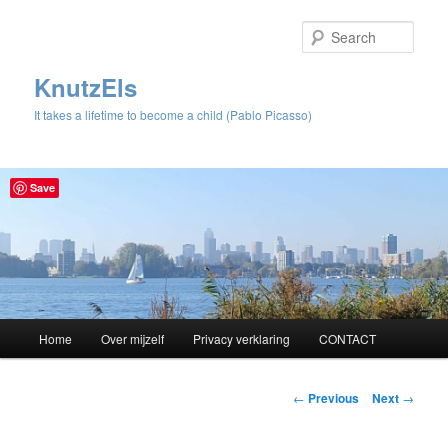
Sear
KnutzEls
It takes a lifetime to become a child (Pablo Picasso)
Save
Main
Home
Over mijzelf
Privacy verklaring
CONTACT
Skip
menu
to
Post
←
Previous
Next
→
navigation
primary