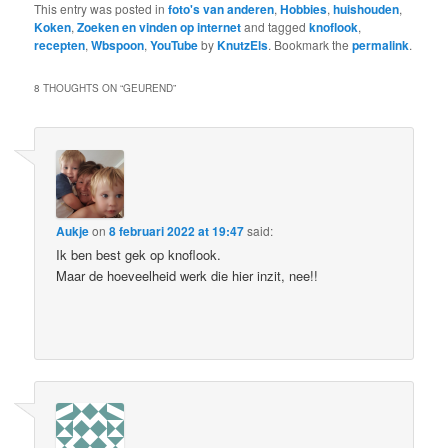
This entry was posted in
foto's van anderen
,
Hobbies
,
huishouden
,
Koken
,
Zoeken en vinden op internet
and tagged
knoflook
,
recepten
,
Wbspoon
,
YouTube
by
KnutzEls
. Bookmark the
permalink
.
8 THOUGHTS ON “
GEUREND
”
Aukje
on
8 februari 2022 at 19:47
said:
Ik ben best gek op knoflook.
Maar de hoeveelheid werk die hier inzit, nee!!