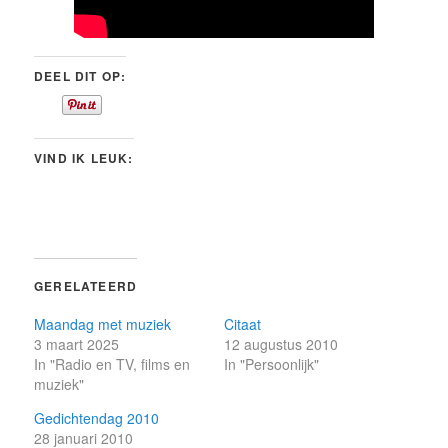
DEEL DIT OP:
VIND IK LEUK:
GERELATEERD
Maandag met muziek
Citaat
3 maart 2025
12 augustus 2010
In "Radio en TV, films en
In "Persoonlijk"
muziek"
Gedichtendag 2010
28 januari 2010