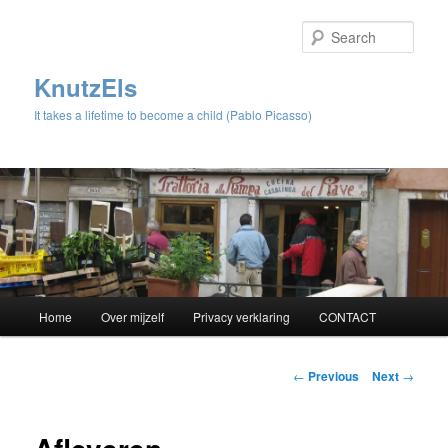
Sear
KnutzEls
It takes a lifetime to become a child (Pablo Picasso)
Main
Home
Over mijzelf
Privacy verklaring
CONTACT
Skip
menu
to
Post
←
Previous
Next
→
navigation
primary
content