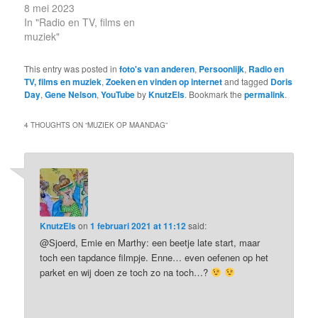
8 mei 2023
In "Radio en TV, films en
muziek"
This entry was posted in
foto's van anderen
,
Persoonlijk
,
Radio en
TV, films en muziek
,
Zoeken en vinden op internet
and tagged
Doris
Day
,
Gene Nelson
,
YouTube
by
KnutzEls
. Bookmark the
permalink
.
4 THOUGHTS ON “
MUZIEK OP MAANDAG
”
KnutzEls
on
1 februari 2021 at 11:12
said:
@Sjoerd, Emie en Marthy: een beetje late start, maar
toch een tapdance filmpje. Enne… even oefenen op het
parket en wij doen ze toch zo na toch…?