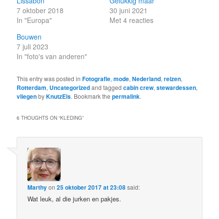
Lissabon
Gelukkig maar
7 oktober 2018
30 juni 2021
In "Europa"
Met 4 reacties
Bouwen
7 juli 2023
In "foto's van anderen"
This entry was posted in
Fotografie
,
mode
,
Nederland
,
reizen
,
Rotterdam
,
Uncategorized
and tagged
cabin crew
,
stewardessen
,
vliegen
by
KnutzEls
. Bookmark the
permalink
.
6 THOUGHTS ON “
KLEDING
”
Marthy
on
25 oktober 2017 at 23:08
said:
Wat leuk, al die jurken en pakjes.