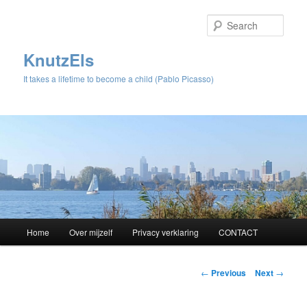
Sear
KnutzEls
It takes a lifetime to become a child (Pablo Picasso)
Main
Home
Over mijzelf
Privacy verklaring
CONTACT
Skip
menu
to
Post
←
Previous
Next
→
navigation
primary