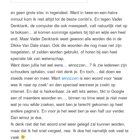
en geen grote ster, in tegendeel. Want in twee-en-een-halve
minuut kom ik niet altijd tot de beste combi’s. En tegen Vader
Denktank, de computer die ook meespeelt, valt natuurlijk niet op
te boksen… al komen sommige spelers bij tijd en wijle een heel
end. Maar Vader Denktank weet gewoon alle worden die in de
Dikke Van Dale staan. Ook die woorden die nog maar net zijn
toegelaten, of zelden worden gebruikt, of horen bij een heel
speciale tak van wetenschap.
Want doen jullie het wel eens… winozzen…? Ik zie iedereen zijn
schouders ophalen, vast niet denk je. En toch… dat doen we
steeds meer en meer. Want
winozzen
is een woord voor “waar
was ik naar op zoek” en dan speciaal wanneer je zoekt op
internet. En dat is herkenbaar. Je wilt iets weten, tikt in Google
een of meerdere woorden en…. binnen no time weet je niet meer
wat je nou wilde zoeken, want ben je terecht gekomen op heel
andere pagina’s. En voor je het weet ben je een half uur verder.
Dan winoz je dus.
Ik denk niet dat het woord snel weer gelegd zal kunnen worden,
maar dat ik het snel vergeet, nee. Ik doe het namelijk ook veel te
vaak