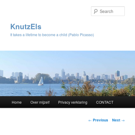
Sear
KnutzEls
It takes a lifetime to become a child (Pablo Picasso)
Main
Home
Over mijzelf
Privacy verklaring
CONTACT
Skip
menu
to
Post
←
Previous
Next
→
navigation
primary