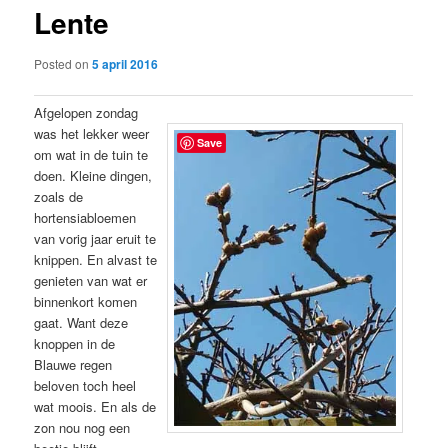
Lente
content
Posted on
5 april 2016
Afgelopen zondag
was het lekker weer
Save
om wat in de tuin te
doen. Kleine dingen,
zoals de
hortensiabloemen
van vorig jaar eruit te
knippen. En alvast te
genieten van wat er
binnenkort komen
gaat. Want deze
knoppen in de
Blauwe regen
beloven toch heel
wat moois. En als de
zon nou nog een