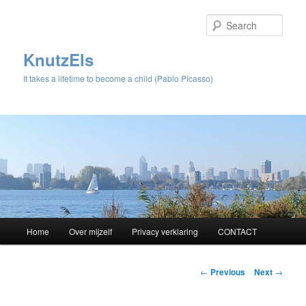
Sear
KnutzEls
It takes a lifetime to become a child (Pablo Picasso)
Main
Home
Over mijzelf
Privacy verklaring
CONTACT
Skip
menu
to
Post
←
Previous
Next
→
navigation
primary