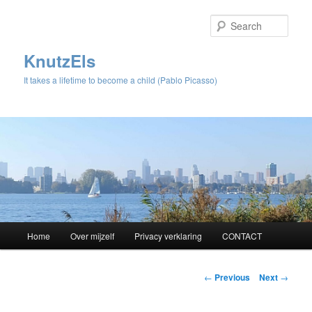
Sear
KnutzEls
It takes a lifetime to become a child (Pablo Picasso)
Main
Home
Over mijzelf
Privacy verklaring
CONTACT
Skip
menu
to
Post
←
Previous
Next
→
navigation
primary