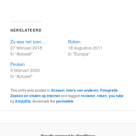
GERELATEERD
Zo was het toen…
Roken
27 februari 2018
18 augustus 2011
In "Actueel"
In "Europa"
Peuken
9 februari 2020
In "Actueel"
This entry was posted in
Actueel
,
foto's van anderen
,
Fotografie
,
Zoeken en vinden op internet
and tagged
reclame
,
roken
,
you tube
by
KnutzEls
. Bookmark the
permalink
.
Proudly powered by WordPress