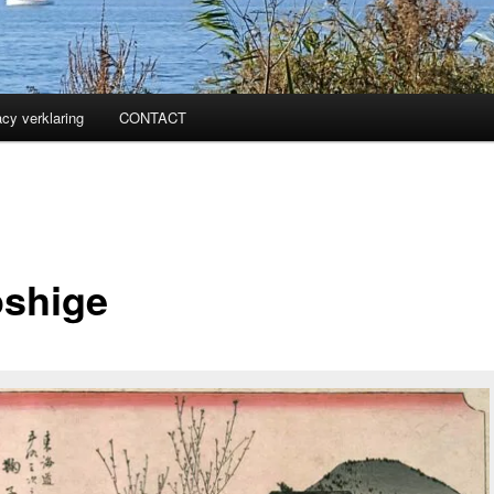
acy verklaring
CONTACT
oshige