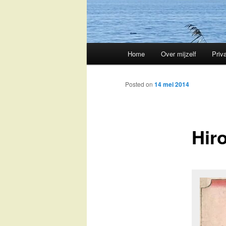
Main
Home
Over mijzelf
Priv
Skip
menu
to
Posted on
14 mei 2014
primary
Hir
content