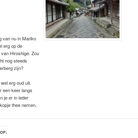
g van nu in Mariko
el erg op de
 van Hiroshige. Zou
ht nog steeds
erberg zijn?
 wel erg oud uit.
r een keer langs
 je er in ieder
 kopje thee nemen.
 OP: