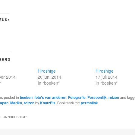
LEUK:
EERD
Hiroshige
Hiroshige
er 2014
20 juni 2014
17 juli 2014
"
In "boeken"
In "boeken"
as posted in
boeken
,
foto's van anderen
,
Fotografie
,
Persoonlijk
,
reizen
and tagg
apan
,
Mariko
,
reizen
by
KnutzEls
. Bookmark the
permalink
.
 ON “
HIROSHIGE
”