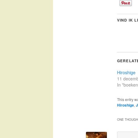
VIND IK 
GERELAT
Hiroshige
11 decemb
In "boeken
This entry w
Hiroshige
,
J
ONE THOUGHT