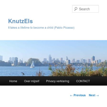
Sear
KnutzEls
It takes a lifetime to become a child (Pablo Picasso)
Main
Home
Over mijzelf
Privacy verklaring
CONTACT
Skip
menu
to
Post
←
Previous
Next
→
navigation
primary