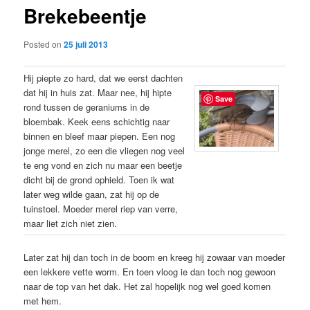
Brekebeentje
content
Posted on
25 juli 2013
Hij piepte zo hard, dat we eerst dachten
dat hij in huis zat. Maar nee, hij hipte
Save
rond tussen de geraniums in de
bloembak. Keek eens schichtig naar
binnen en bleef maar piepen. Een nog
jonge merel, zo een die vliegen nog veel
te eng vond en zich nu maar een beetje
dicht bij de grond ophield. Toen ik wat
later weg wilde gaan, zat hij op de
tuinstoel. Moeder merel riep van verre,
maar liet zich niet zien.
Later zat hij dan toch in de boom en kreeg hij zowaar van moeder
een lekkere vette worm. En toen vloog ie dan toch nog gewoon
naar de top van het dak. Het zal hopelijk nog wel goed komen
met hem.