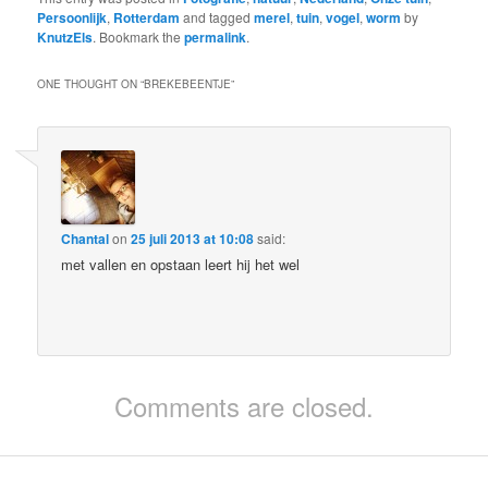
Persoonlijk
,
Rotterdam
and tagged
merel
,
tuin
,
vogel
,
worm
by
KnutzEls
. Bookmark the
permalink
.
ONE THOUGHT ON “
BREKEBEENTJE
”
Chantal
on
25 juli 2013 at 10:08
said:
met vallen en opstaan leert hij het wel
Comments are closed.