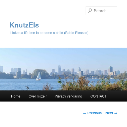
Sear
KnutzEls
It takes a lifetime to become a child (Pablo Picasso)
Main
Home
Over mijzelf
Privacy verklaring
CONTACT
Skip
menu
to
Post
←
Previous
Next
→
navigation
primary