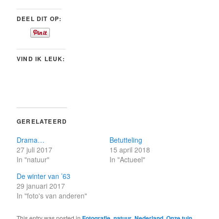
DEEL DIT OP:
VIND IK LEUK:
GERELATEERD
Drama…
Betutteling
27 juli 2017
15 april 2018
In "natuur"
In "Actueel"
De winter van ’63
29 januari 2017
In "foto's van anderen"
This entry was posted in
Fotografie
,
natuur
,
Nederland
,
Onze tuin
,