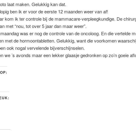
foto laat maken. Gelukkig kan dat.
opig ben ik er voor de eerste 12 maanden weer van af!
aar kom ik ter controle bij de mammacare-verpleegkundige. De chiru
an met “nou, tot over 5 jaar dan maar weer”.
maandag was er nog de controle van de oncoloog. En die vertelde me
n met de hormoontabletten. Gelukkig, want die voorkomen waarschijn
n ook nogal vervelende bijverschijnselen.
n we ’s avonds maar een lekker glaasje gedronken op zo’n goeie afl
 OP:
LEUK: