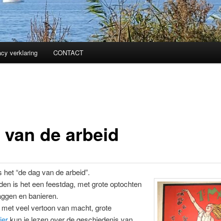
acy verklaring
CONTACT
 van de arbeid
 het “de dag van de arbeid”.
nden is het een feestdag, met grote optochten
aggen en banieren.
met veel vertoon van macht, grote
ier
kun je lezen over de geschiedenis van