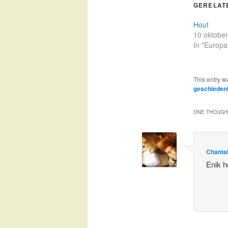
GERELAT
Hout
10 oktobe
In "Europa
This entry w
geschieden
ONE THOUGHT
Chanta
Enik h