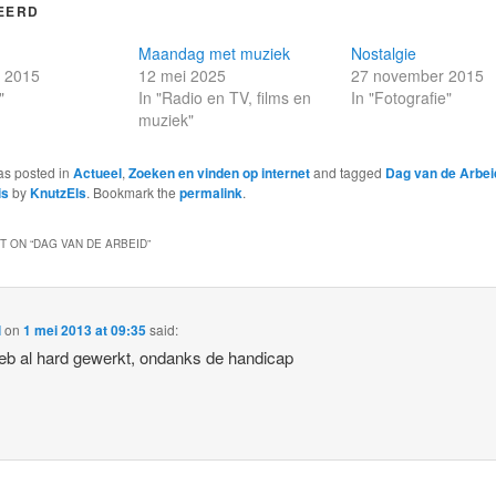
EERD
Maandag met muziek
Nostalgie
r 2015
12 mei 2025
27 november 2015
"
In "Radio en TV, films en
In "Fotografie"
muziek"
as posted in
Actueel
,
Zoeken en vinden op internet
and tagged
Dag van de Arbei
is
by
KnutzEls
. Bookmark the
permalink
.
 ON “
DAG VAN DE ARBEID
”
l
on
1 mei 2013 at 09:35
said:
eb al hard gewerkt, ondanks de handicap