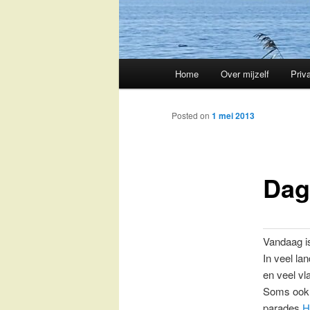
Main
Home
Over mijzelf
Priv
Skip
menu
to
Posted on
1 mei 2013
primary
Dag
content
Vandaag is
In veel la
en veel vl
Soms ook 
parades.
H