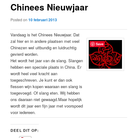
Chinees Nieuwjaar
content
Posted on
10 februari 2013
Vandaag is het Chinees Nieuwjaar. Dat
zal hier en in andere plaatsen met veel
Save
Chinezen wel uitbundig en luidruchtig
gevierd worden.
Het wordt het jaar van de slang. Slangen
hebben een speciale plaats in China. Er
wordt heel veel kracht aan
toegeschreven. Je kunt er dan ook
flessen wijn kopen waaraan een slang is
toegevoegd. Of slang eten. Wij hebben
ons daaraan niet gewaagd.Maar hopelijk
wordt dit jaar een fijn jaar met voorspoed
voor iedereen.
DEEL DIT OP: