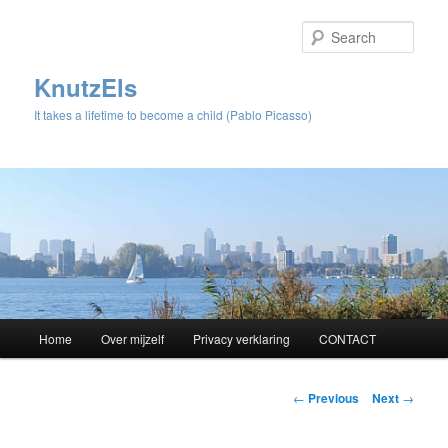
Sear
KnutzEls
It takes a lifetime to become a child (Pablo Picasso)
Main
Home
Over mijzelf
Privacy verklaring
CONTACT
Skip
menu
to
Post
←
Previous
Next
→
navigation
primary