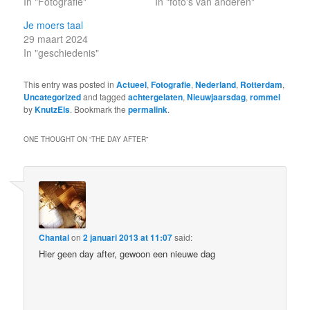
In "Fotografie"
In "foto's van anderen"
Je moers taal
29 maart 2024
In "geschiedenis"
This entry was posted in
Actueel
,
Fotografie
,
Nederland
,
Rotterdam
,
Uncategorized
and tagged
achtergelaten
,
Nieuwjaarsdag
,
rommel
by
KnutzEls
. Bookmark the
permalink
.
ONE THOUGHT ON “
THE DAY AFTER
”
Chantal
on
2 januari 2013 at 11:07
said:
Hier geen day after, gewoon een nieuwe dag