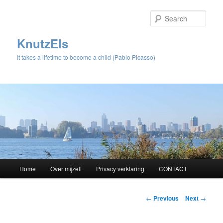
Sear
KnutzEls
It takes a lifetime to become a child (Pablo Picasso)
Main
Home
Over mijzelf
Privacy verklaring
CONTACT
Skip
menu
to
Post
←
Previous
Next
→
navigation
primary