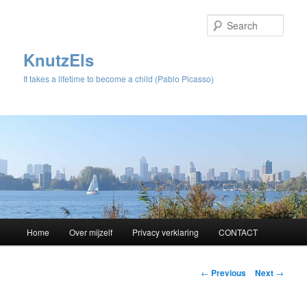
Sear
KnutzEls
It takes a lifetime to become a child (Pablo Picasso)
Main
Home
Over mijzelf
Privacy verklaring
CONTACT
Skip
menu
to
Post
←
Previous
Next
→
navigation
primary