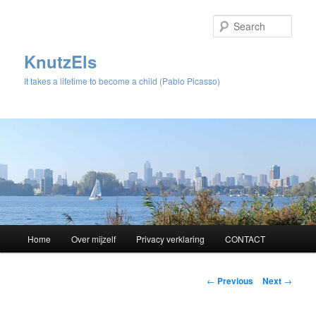
Sear
KnutzEls
It takes a lifetime to become a child (Pablo Picasso)
Main
Home
Over mijzelf
Privacy verklaring
CONTACT
Skip
menu
to
Post
←
Previous
Next
→
navigation
primary