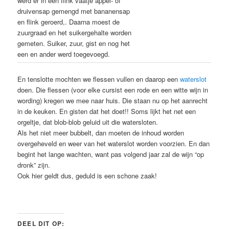
werd er in een flink vaatje appel- of
druivensap gemengd met bananensap
en flink geroerd,. Daarna moest de
zuurgraad en het suikergehalte worden
gemeten. Suiker, zuur, gist en nog het
een en ander werd toegevoegd.
En tenslotte mochten we flessen vullen en daarop een
waterslot
doen. Die flessen (voor elke cursist een rode en een witte wijn in
wording) kregen we mee naar huis. Die staan nu op het aanrecht
in de keuken. En gisten dat het doet!! Soms lijkt het net een
orgeltje, dat blob-blob geluid uit die watersloten.
Als het niet meer bubbelt, dan moeten de inhoud worden
overgeheveld en weer van het waterslot worden voorzien. En dan
begint het lange wachten, want pas volgend jaar zal de wijn “op
dronk” zijn.
Ook hier geldt dus, geduld is een schone zaak!
DEEL DIT OP: