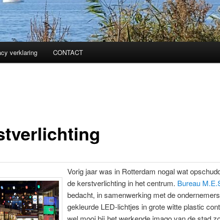
acy verklaring
CONTACT
tverlichting
Vorig jaar was in Rotterdam nogal wat opschud
de kerstverlichting in het centrum.
Bureau M.E.S
bedacht, in samenwerking met de ondernemers,
gekleurde LED-lichtjes in grote witte plastic con
wel mooi bij het werkende imago van de stad z