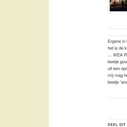
Ergens in f
het is de 
… IKEA Rat
beetje go
uit een op
mij mag h
beetje “an
DEEL DIT