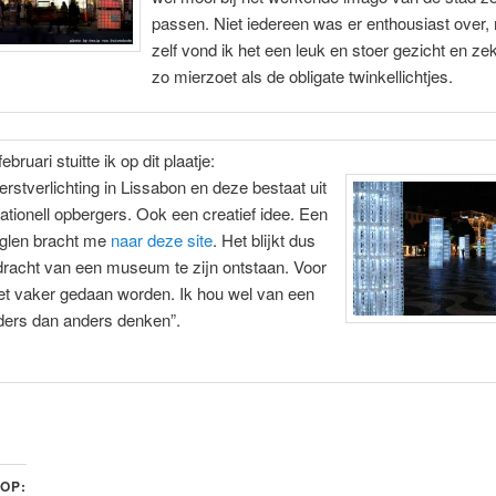
passen. Niet iedereen was er enthousiast over,
zelf vond ik het een leuk en stoer gezicht en zek
zo mierzoet als de obligate twinkellichtjes.
ebruari stuitte ik op dit plaatje:
kerstverlichting in Lissabon en deze bestaat uit
ionell opbergers. Ook een creatief idee. Een
oglen bracht me
naar deze site
. Het blijkt dus
dracht van een museum te zijn ontstaan. Voor
et vaker gedaan worden. Ik hou wel van een
ders dan anders denken”.
 OP: