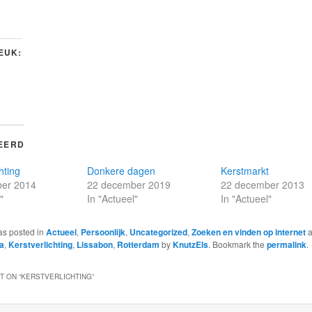
LEUK:
EERD
hting
Donkere dagen
Kerstmarkt
er 2014
22 december 2019
22 december 2013
"
In "Actueel"
In "Actueel"
as posted in
Actueel
,
Persoonlijk
,
Uncategorized
,
Zoeken en vinden op internet
a
a
,
Kerstverlichting
,
Lissabon
,
Rotterdam
by
KnutzEls
. Bookmark the
permalink
.
 ON “
KERSTVERLICHTING
”