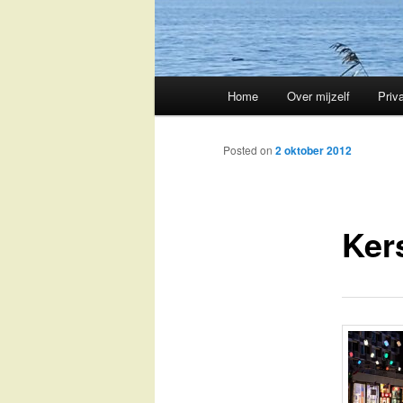
Main
Home
Over mijzelf
Priv
Skip
menu
to
Posted on
2 oktober 2012
primary
Kers
content