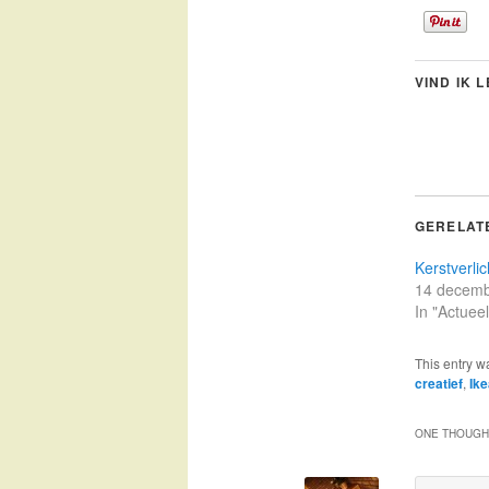
VIND IK 
GERELAT
Kerstverlic
14 decemb
In "Actueel
This entry w
creatief
,
Ike
ONE THOUGHT