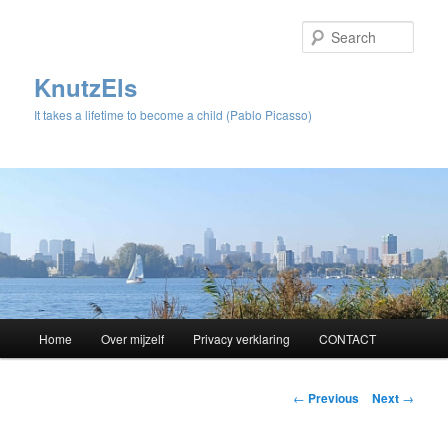
Sear
KnutzEls
It takes a lifetime to become a child (Pablo Picasso)
Main
Home
Over mijzelf
Privacy verklaring
CONTACT
Skip
menu
to
Post
←
Previous
Next
→
navigation
primary