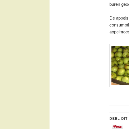
buren geo
De appels 
consumptie
appelmoe
DEEL DIT