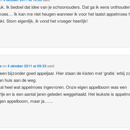
uk. Ik bedoel dat idee van je schoonouders. Dat ga ik eens onthoude
oes… Ik kan me niet heugen wanneer ik voor het laatst appelmoes 
t. Stom eigenlijk, ik vond het vroeger heerlijk!
e
on
4 oktober 2011 at 09:33
said:
 een bijzonder goed appeljaar. Hier staan de kisten met ‘gratis’ erbij 
an huis aan de weg.
 al heel wat appelmoes ingevroren. Onze eigen appelboom was een
tje en is een aantal jaren geleden weggehaald. Het leukste is appel
igen appelboom, maar ja……