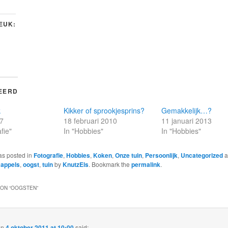
LEUK:
EERD
k
Kikker of sprookjesprins?
Gemakkelijk…?
17
18 februari 2010
11 januari 2013
fie"
In "Hobbies"
In "Hobbies"
as posted in
Fotografie
,
Hobbies
,
Koken
,
Onze tuin
,
Persoonlijk
,
Uncategorized
a
,
appels
,
oogst
,
tuin
by
KnutzEls
. Bookmark the
permalink
.
ON “
OOGSTEN
”
on
4 oktober 2011 at 10:00
said: