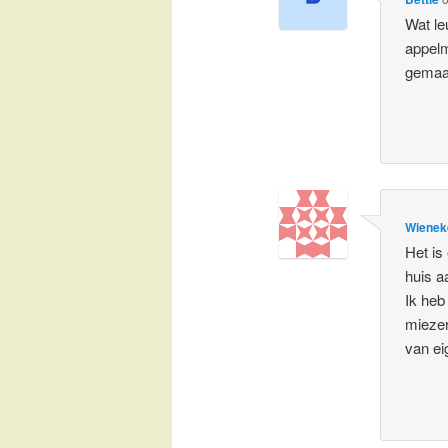
Wat le
appelm
gemaak
Wienek
Het is
huis a
Ik heb
miezer
van e