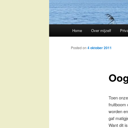
Main
Home
Over mijzelf
Priv
Skip
menu
to
Posted on
4 oktober 2011
primary
Oog
content
Toen onze 
fruitboom 
worden en 
gaf matigj
Want dit i