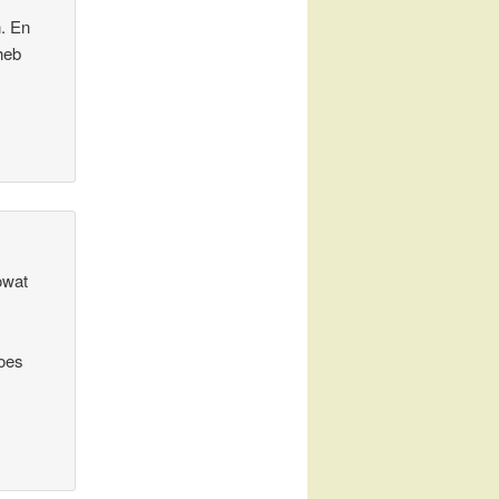
n. En
heb
zowat
moes