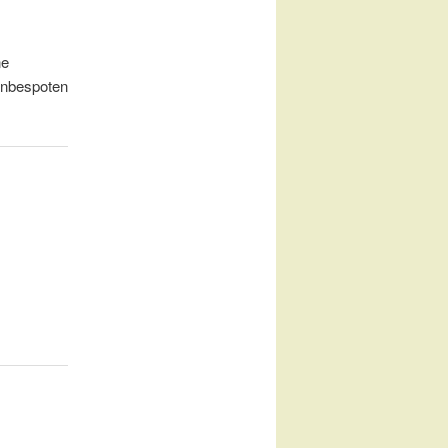
ne
 onbespoten