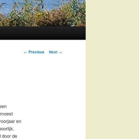
Post
←
Previous
Next
→
navigation
 een
d moest
voorjaar en
oorlijk.
d door de