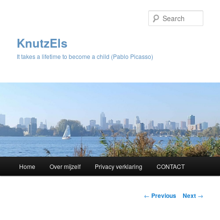
Sear
KnutzEls
It takes a lifetime to become a child (Pablo Picasso)
Main
Home
Over mijzelf
Privacy verklaring
CONTACT
Skip
menu
to
Post
←
Previous
Next
→
navigation
primary