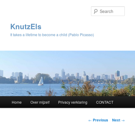
Sear
KnutzEls
It takes a lifetime to become a child (Pablo Picasso)
Main
Home
Over mijzelf
Privacy verklaring
CONTACT
Skip
menu
to
Post
←
Previous
Next
→
navigation
primary