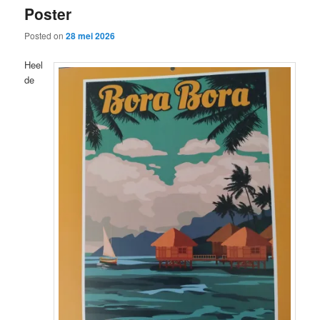
Poster
content
content
Posted on
28 mei 2026
Heel
de