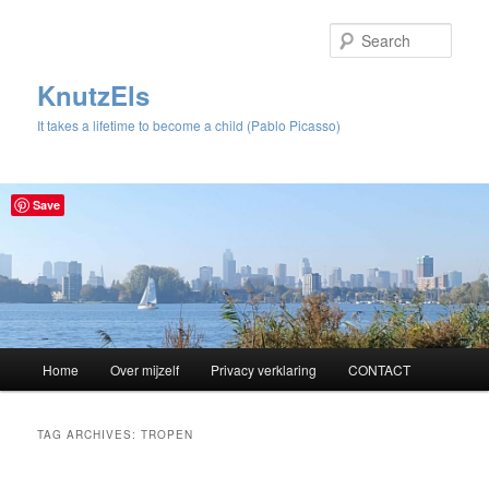
Sear
KnutzEls
It takes a lifetime to become a child (Pablo Picasso)
Save
Main
Home
Over mijzelf
Privacy verklaring
CONTACT
Skip
Skip
menu
to
to
TAG ARCHIVES:
TROPEN
primary
secondary