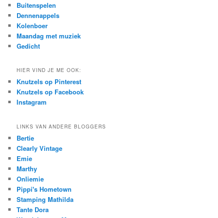
c
Buitenspelen
h
Dennenappels
Kolenboer
Maandag met muziek
Gedicht
HIER VIND JE ME OOK:
Knutzels op Pinterest
Knutzels op Facebook
Instagram
LINKS VAN ANDERE BLOGGERS
Bertie
Clearly Vintage
Emie
Marthy
Onliemie
Pippi's Hometown
Stamping Mathilda
Tante Dora