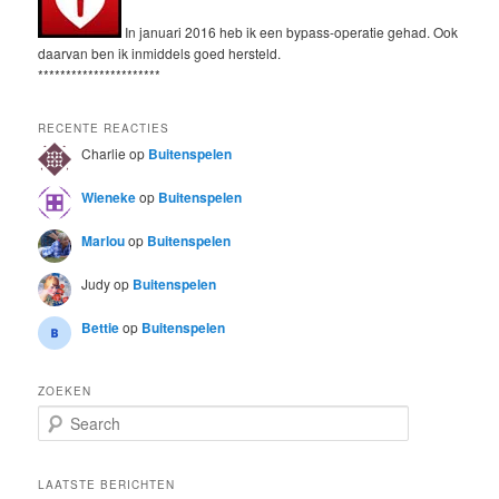
In januari 2016 heb ik een bypass-operatie gehad. Ook
daarvan ben ik inmiddels goed hersteld.
**********************
RECENTE REACTIES
Charlie
op
Buitenspelen
Wieneke
op
Buitenspelen
Marlou
op
Buitenspelen
Judy
op
Buitenspelen
Bettie
op
Buitenspelen
ZOEKEN
S
e
a
r
LAATSTE BERICHTEN