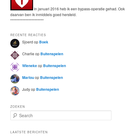
In januari 2016 heb ik een bypass-operatie gehad. Ook
daarvan ben ik inmiddels goed hersteld.
**********************
RECENTE REACTIES
Sjoerd
op
Boek
Charlie
op
Buitenspelen
Wieneke
op
Buitenspelen
Marlou
op
Buitenspelen
Judy
op
Buitenspelen
ZOEKEN
S
e
a
r
LAATSTE BERICHTEN