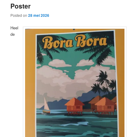
Poster
content
content
Posted on
28 mei 2026
Heel
de