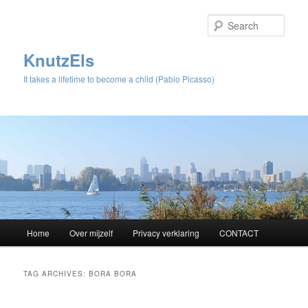
Sear
KnutzEls
It takes a lifetime to become a child (Pablo Picasso)
Main
Home
Over mijzelf
Privacy verklaring
CONTACT
Skip
Skip
menu
to
to
TAG ARCHIVES:
BORA BORA
primary
secondary