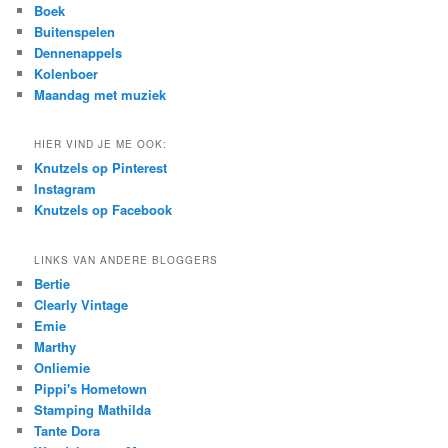
c
Boek
h
Buitenspelen
Dennenappels
Kolenboer
Maandag met muziek
HIER VIND JE ME OOK:
Knutzels op Pinterest
Instagram
Knutzels op Facebook
LINKS VAN ANDERE BLOGGERS
Bertie
Clearly Vintage
Emie
Marthy
Onliemie
Pippi's Hometown
Stamping Mathilda
Tante Dora