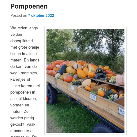
Pompoenen
content
content
Posted on
7 oktober 2022
We reden langs
velden
doorspikkeld
met grote oranje
bollen in allerlei
maten. En langs
de kant van de
weg kraampjes,
karretjes of
flinke karren met
pompoenen in
allerlei kleuren,
vormen en
maten. Ze
werden gretig
gekocht, vaak
stonden er al
mensen bij. De