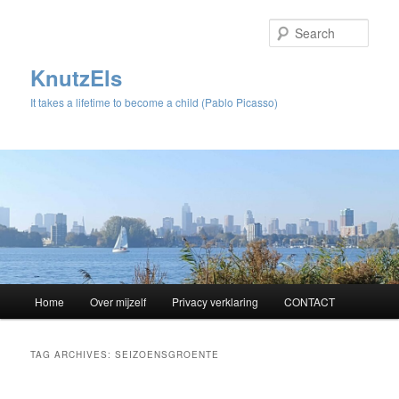
Sear
KnutzEls
It takes a lifetime to become a child (Pablo Picasso)
Main
Home
Over mijzelf
Privacy verklaring
CONTACT
Skip
Skip
menu
to
to
TAG ARCHIVES:
SEIZOENSGROENTE
primary
secondary