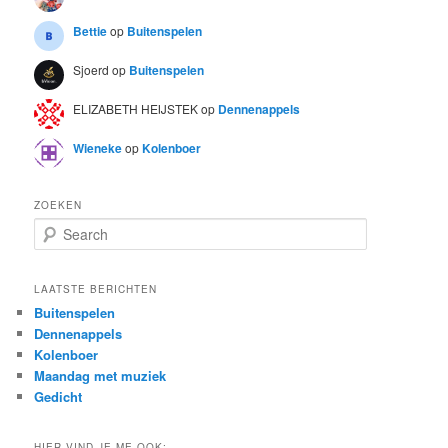
Bettie
op
Buitenspelen
Sjoerd
op
Buitenspelen
ELIZABETH HEIJSTEK
op
Dennenappels
Wieneke
op
Kolenboer
ZOEKEN
S
e
a
r
LAATSTE BERICHTEN
c
Buitenspelen
h
Dennenappels
Kolenboer
Maandag met muziek
Gedicht
HIER VIND JE ME OOK: