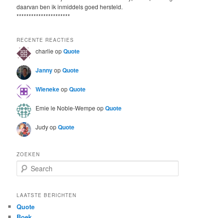
daarvan ben ik inmiddels goed hersteld.
**********************
RECENTE REACTIES
charlie
op
Quote
Janny
op
Quote
Wieneke
op
Quote
Emie le Noble-Wempe
op
Quote
Judy
op
Quote
ZOEKEN
S
e
a
r
LAATSTE BERICHTEN
c
Quote
h
Boek