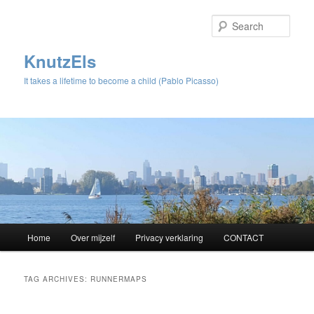
Sear
KnutzEls
It takes a lifetime to become a child (Pablo Picasso)
Main
Home
Over mijzelf
Privacy verklaring
CONTACT
Skip
Skip
menu
to
to
TAG ARCHIVES:
RUNNERMAPS
primary
secondary