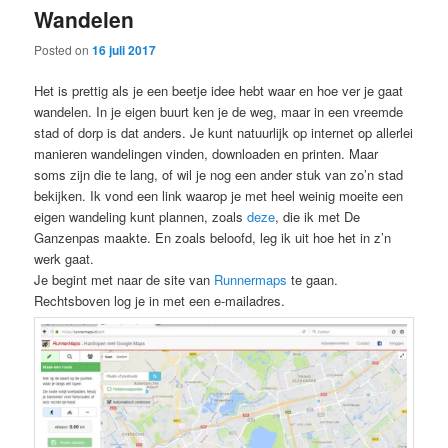
Wandelen
content
content
Posted on
16 juli 2017
Het is prettig als je een beetje idee hebt waar en hoe ver je gaat
wandelen. In je eigen buurt ken je de weg, maar in een vreemde
stad of dorp is dat anders. Je kunt natuurlijk op internet op allerlei
manieren wandelingen vinden, downloaden en printen. Maar
soms zijn die te lang, of wil je nog een ander stuk van zo’n stad
bekijken. Ik vond een link waarop je met heel weinig moeite een
eigen wandeling kunt plannen, zoals
deze
, die ik met De
Ganzenpas maakte. En zoals beloofd, leg ik uit hoe het in z’n
werk gaat.
Je begint met naar de site van
Runnermaps
te gaan.
Rechtsboven log je in met een e-mailadres.