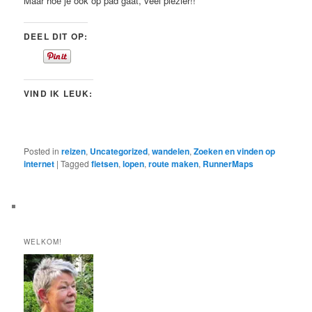
Maar hoe je ook op pad gaat, veel plezier!!
DEEL DIT OP:
VIND IK LEUK:
Posted in
reizen
,
Uncategorized
,
wandelen
,
Zoeken en vinden op
internet
|
Tagged
fietsen
,
lopen
,
route maken
,
RunnerMaps
WELKOM!