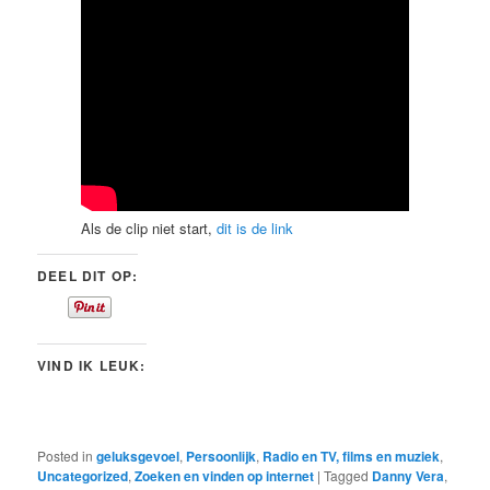
Als de clip niet start,
dit is de link
DEEL DIT OP:
VIND IK LEUK:
Posted in
geluksgevoel
,
Persoonlijk
,
Radio en TV, films en muziek
,
Uncategorized
,
Zoeken en vinden op internet
|
Tagged
Danny Vera
,