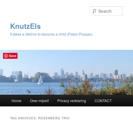
Sear
KnutzEls
It takes a lifetime to become a child (Pablo Picasso)
Save
Main
Home
Over mijzelf
Privacy verklaring
CONTACT
Skip
Skip
menu
to
to
TAG ARCHIVES:
ROSENBERG TRIO
primary
secondary