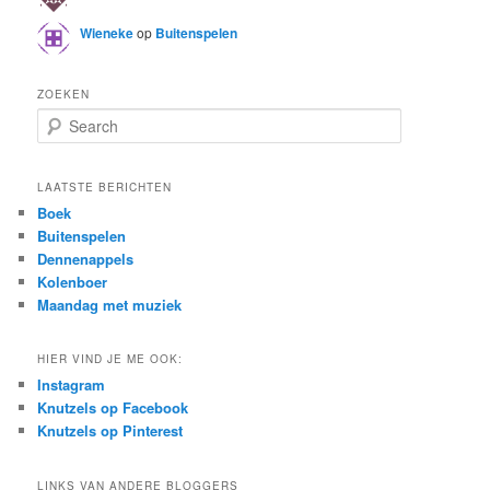
Wieneke
op
Buitenspelen
ZOEKEN
S
e
a
r
LAATSTE BERICHTEN
c
Boek
h
Buitenspelen
Dennenappels
Kolenboer
Maandag met muziek
HIER VIND JE ME OOK:
Instagram
Knutzels op Facebook
Knutzels op Pinterest
LINKS VAN ANDERE BLOGGERS