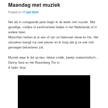
Maandag met muziek
content
content
Posted on
17 juni 2024
Net als in voorgaande jaren begin ik de week met muziek. Met
gezellige, vrolijke of sentimentele liedjes in het Nederlands of in
andere talen.
Misschien herken je er een of zijn ze helemaal nieuw en fris. Het
uitzoeken brengt mij veel plezier en ik hoop dat jij ze ook met
genoegen beluisteren zal.
Muziek waar ik dol op ben, lekker vrolijk, beetje melancholisch…
Danny Vera en het Rosenberg Trio in:
A fadin’ blue.