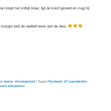
n staat het ontbijt klaar, ligt de krant gereed en mag hij
 morgen belt de realiteit weer aan de deur.
en
,
humor
,
Uncategorized
|
Tagged
Facebook
,
JC Leyendecker
,
overs and posters