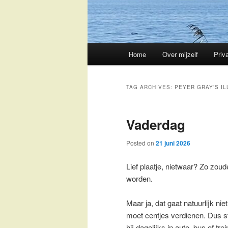
Main
Home
Over mijzelf
Priv
Skip
Skip
menu
to
to
TAG ARCHIVES:
PEYER GRAY’S I
primary
secondary
Vaderdag
content
content
Posted on
21 juni 2026
Lief plaatje, nietwaar? Zo zoud
worden.
Maar ja, dat gaat natuurlijk niet
moet centjes verdienen. Dus s
hij dagelijks in auto, bus of trei