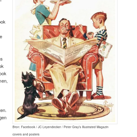
ook
de
ns
ok
 ook
men,
ten.
gen
Bron: Facebook / JC Leyendecker / Peter Gray’s Illustrated Magazin
covers and posters