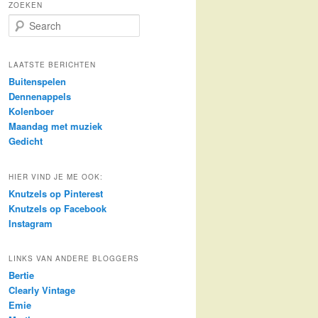
ZOEKEN
S
e
a
r
LAATSTE BERICHTEN
c
Buitenspelen
h
Dennenappels
Kolenboer
Maandag met muziek
Gedicht
HIER VIND JE ME OOK:
Knutzels op Pinterest
Knutzels op Facebook
Instagram
LINKS VAN ANDERE BLOGGERS
Bertie
Clearly Vintage
Emie