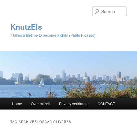
Sear
KnutzEls
It takes a lifetime to become a child (Pablo Picasso)
Main
Home
Over mijzelf
Privacy verklaring
CONTACT
Skip
Skip
menu
to
to
TAG ARCHIVES:
OSCAR OLIVARES
primary
secondary