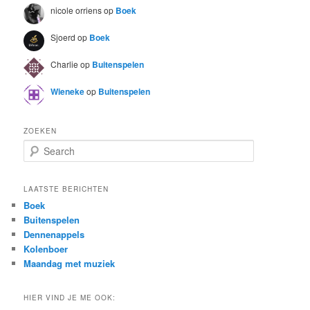
nicole orriens
op
Boek
Sjoerd
op
Boek
Charlie
op
Buitenspelen
Wieneke
op
Buitenspelen
ZOEKEN
S
e
a
r
LAATSTE BERICHTEN
c
Boek
h
Buitenspelen
Dennenappels
Kolenboer
Maandag met muziek
HIER VIND JE ME OOK: