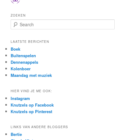
ZOEKEN
S
e
a
r
LAATSTE BERICHTEN
c
Boek
h
Buitenspelen
Dennenappels
Kolenboer
Maandag met muziek
HIER VIND JE ME OOK:
Instagram
Knutzels op Facebook
Knutzels op Pinterest
LINKS VAN ANDERE BLOGGERS
Bertie