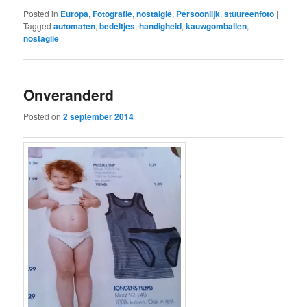
Posted in
Europa
,
Fotografie
,
nostalgie
,
Persoonlijk
,
stuureenfoto
|
Tagged
automaten
,
bedeltjes
,
handigheid
,
kauwgomballen
,
nostaglie
Onveranderd
Posted on
2 september 2014