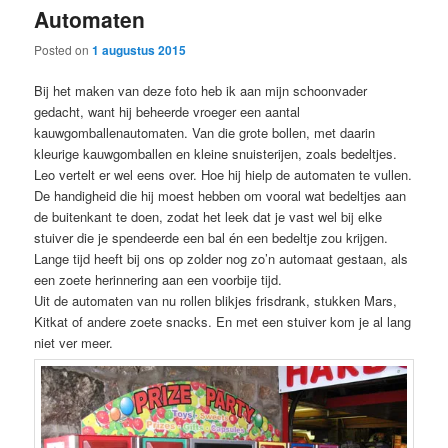
Automaten
content
content
Posted on
1 augustus 2015
Bij het maken van deze foto heb ik aan mijn schoonvader
gedacht, want hij beheerde vroeger een aantal
kauwgomballenautomaten. Van die grote bollen, met daarin
kleurige kauwgomballen en kleine snuisterijen, zoals bedeltjes.
Leo vertelt er wel eens over. Hoe hij hielp de automaten te vullen.
De handigheid die hij moest hebben om vooral wat bedeltjes aan
de buitenkant te doen, zodat het leek dat je vast wel bij elke
stuiver die je spendeerde een bal én een bedeltje zou krijgen.
Lange tijd heeft bij ons op zolder nog zo’n automaat gestaan, als
een zoete herinnering aan een voorbije tijd.
Uit de automaten van nu rollen blikjes frisdrank, stukken Mars,
Kitkat of andere zoete snacks. En met een stuiver kom je al lang
niet ver meer.