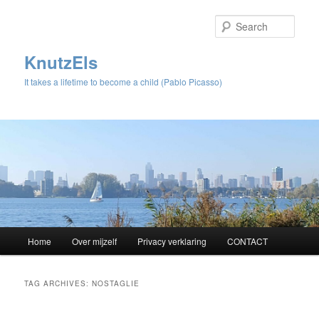
Sear
KnutzEls
It takes a lifetime to become a child (Pablo Picasso)
Main
Home
Over mijzelf
Privacy verklaring
CONTACT
Skip
Skip
menu
to
to
TAG ARCHIVES:
NOSTAGLIE
primary
secondary