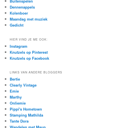
Buitenspelen
h
Dennenappels
Kolenboer
Maandag met muziek
Gedicht
HIER VIND JE ME OOK:
Instagram
Knutzels op Pinterest
Knutzels op Facebook
LINKS VAN ANDERE BLOGGERS
Bertie
Clearly Vintage
Emie
Marthy
Onliemie
Pippi's Hometown
Stamping Mathilda
Tante Dora
Wandelen met Maup