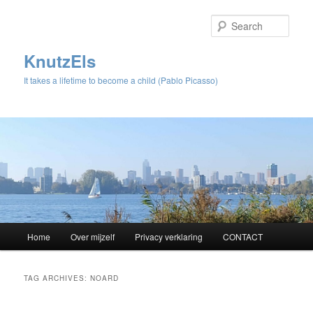
Sear
KnutzEls
It takes a lifetime to become a child (Pablo Picasso)
Main
Home
Over mijzelf
Privacy verklaring
CONTACT
Skip
Skip
menu
to
to
TAG ARCHIVES:
NOARD
primary
secondary