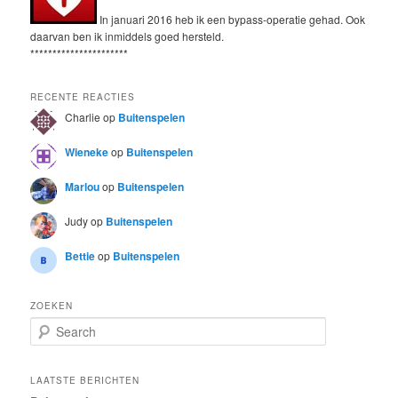
In januari 2016 heb ik een bypass-operatie gehad. Ook
daarvan ben ik inmiddels goed hersteld.
**********************
RECENTE REACTIES
Charlie
op
Buitenspelen
Wieneke
op
Buitenspelen
Marlou
op
Buitenspelen
Judy
op
Buitenspelen
Bettie
op
Buitenspelen
ZOEKEN
S
e
a
r
LAATSTE BERICHTEN
c