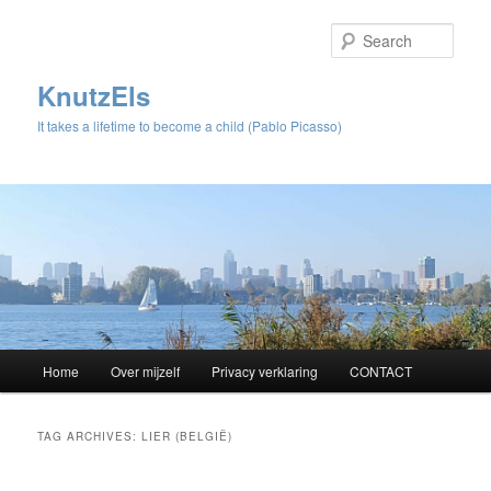
Sear
KnutzEls
It takes a lifetime to become a child (Pablo Picasso)
Main
Home
Over mijzelf
Privacy verklaring
CONTACT
Skip
Skip
menu
to
to
TAG ARCHIVES:
LIER (BELGIË)
primary
secondary