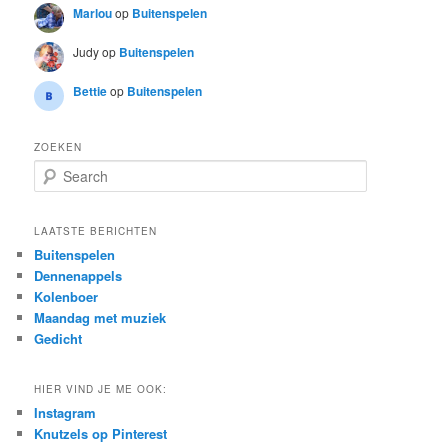
Marlou
op
Buitenspelen
Judy
op
Buitenspelen
Bettie
op
Buitenspelen
ZOEKEN
S
e
a
r
LAATSTE BERICHTEN
c
Buitenspelen
h
Dennenappels
Kolenboer
Maandag met muziek
Gedicht
HIER VIND JE ME OOK:
Instagram
Knutzels op Pinterest